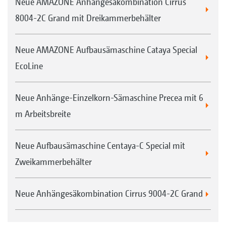
Neue AMAZONE Anhängesäkombination Cirrus
Überdrucksystem für optimale
8004-2C Grand mit Dreikammerbehälter
Förderleistungen
Großes Behältervolumen für lange
Neue AMAZONE Aufbausämaschine Cataya Special
Einsatzzeiträume
EcoLine
FTender mit Reifenpacker und/oder
Zusatzgewichten
Neue Anhänge-Einzelkorn-Sämaschine Precea mit 6
m Arbeitsbreite
Neue Aufbausämaschine Centaya-C Special mit
Zweikammerbehälter
Serienmäßiges Kalibrierset auf der Maschine
Neue Anhängesäkombination Cirrus 9004-2C Grand