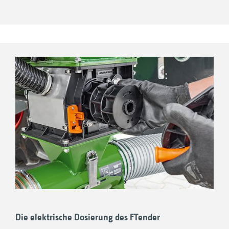
Blick nach vorn. Das ist sehr hilfreich bei
Fahrten auf der Straße sowie bei
Wendevorgängen auf dem Feld. Vorteil des
Druckbehälters sind höhere Fördermengen,
weshalb sich ein Einsatz insbesondere bei
höheren Düngermengen empfiehlt. Zusätzlich
gibt es den FTender auch mit geteiltem
Behälter für noch mehr Kombinationen bei der
Saat.
ISOBUS-Maschinensteuerung – Vollständig
integriert oder autark!
Die elektrische Dosierung des FTender