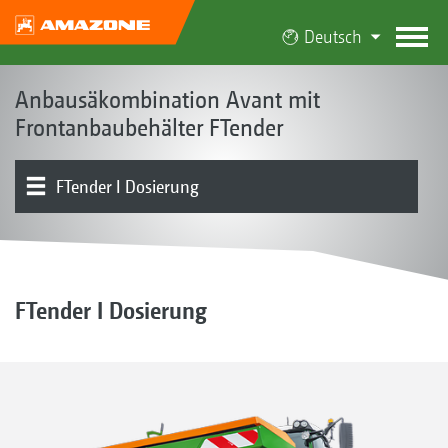
Deutsch
Anbausäkombination Avant mit
Frontanbaubehälter FTender
FTender I Dosierung
Das Avant-Konzept
Produkttypen
Produktübersicht
Säschiene I Schare I Bodenbearbeitung
Elektronik | Terminals | Software
Ausstattung
FTender I Dosierung