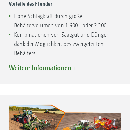
Vorteile des FTender
Hohe Schlagkraft durch große
Behältervolumen von 1.600 l oder 2.200 l
Kombinationen von Saatgut und Dünger
dank der Möglichkeit des zweigeteilten
Behälters
Mehr Komfort dank vollständiger ISOBUS-
Weitere Informationen +
Implementierung in die
Maschinenbedienung
Große Behälteröffnung ermöglicht einfache
und schnelle Befüllvorgänge
Komfortabler und schneller
Ankuppelnvorgang und Abkuppelvorgang
Gut erreichbarer Dosierer