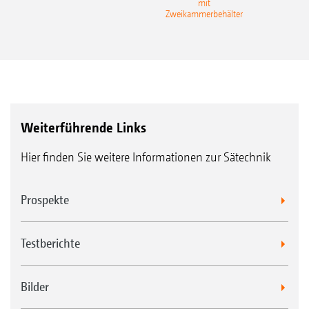
Einfacher Wechsel der Dosierwalzen
mit
Gra
Zweikammerbehälter
Für alle, die mehr wollen – FTender:
Weiterführende Links
Hier finden Sie weitere Informationen zur Sätechnik
Prospekte
Testberichte
TwinTerminal 3.0
Um das Kalibrieren und Restentleeren weiter
Bilder
zu vereinfachen, bietet AMAZONE für die