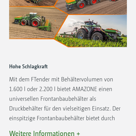
Serienmäßiges Kalibrierset in der Maschine
Einfaches Kalibrieren mit Kalibrierset über
Kalibriertaster oder TwinTerminal möglich
Hohe Schlagkraft
Mit dem FTender mit Behältervolumen von
1.600 l oder 2.200 l bietet AMAZONE einen
universellen Frontanbaubehälter als
Druckbehälter für den vielseitigen Einsatz. Der
einspitzige Frontanbaubehälter bietet durch
seine aerodynamische Bauform einen guten
Weitere Informationen +