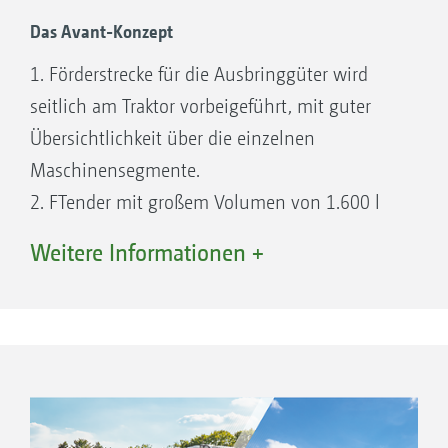
Achsen des Traktors verteilt. Die
Das Avant-Konzept
Bodenverdichtung wird so minimiert!
1. Förderstrecke für die Ausbringgüter wird
Präzise Saat in nur einer Überfahrt für
seitlich am Traktor vorbeigeführt, mit guter
wirtschaftliches Arbeiten mit Avant.
Übersichtlichkeit über die einzelnen
Maschinensegmente.
2. FTender mit großem Volumen von 1.600 l
oder 2.200 l, optional als C-Variante mit
Weitere Informationen +
Teilung für das Ausbringen von Dünger oder
zweitem Saatgut.
3. Reduzierte Achslasten des Traktors, da das
Maschinengewicht durch Fronteinheit und
Heckeinheit optimal verteilt ist.
4. Bodenbearbeitungsmaschinen mit