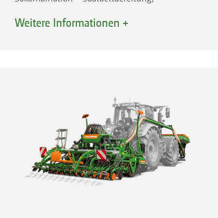
streifenweise Rückverfestigung, Säen, optional
Weitere Informationen +
Dünger mit in die Säfurche ablegen und
Bodenschluss – alles in einer Überfahrt für
effizientes Arbeiten!
Wendigkeit – durch die Anordnung des
Behälters in der Fronteinheit und der
Kreiselegge oder des Kreiselgrubbers samt
Scharsystem in der Heckeinheit verringert sich
der Wendekreis des Gespanns – trotz
Arbeitsbreiten von bis zu 6 m. Schnelles
Drehen am Vorgewende ist kein Problem!
Bodenschonung – das Gewicht der Maschine
wird durch die Aufteilung in eine Fronteinheit
und eine Heckeinheit gleichmäßiger auf die