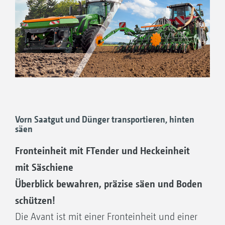
Kreiselegge KE Rotamix, Kreiselgrubber KX/KG
Cultimix oder Anbau-Kompaktscheinegge
CombiDisc und vielfältiges Walzenprogramm
für optimale Saatbettbereitung.
5. Präzise Saat mit RoTeC-Einscheibenschar
oder TwinTeC-Doppelscheibenschar.
Vorn Saatgut und Dünger transportieren, hinten
säen
Fronteinheit mit FTender und Heckeinheit
mit Säschiene
Überblick bewahren, präzise säen und Boden
schützen!
Die Avant ist mit einer Fronteinheit und einer