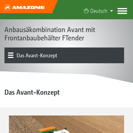
Deutsch
Anbausäkombination Avant mit
Frontanbaubehälter FTender
Das Avant-Konzept
Produktübersicht
Produkttypen
FTender I Dosierung
Säschiene I Schare I Bodenbearbeitung
Elektronik | Terminals | Software
Ausstattung
Das Avant-Konzept