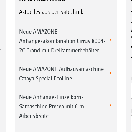
Durch den lockeren Boden findet weiter ein 
Keilringwalze mit Matrixreifenprofil
Aktuelles aus der Sätechnik
Wurzeln atmen können.
KWM 600 mm ∅
Die Keilringwalze KWM bietet mit ihrem
Neue AMAZONE
Matrixreifenprofil einen besonders guten
Anhängesäkombination Cirrus 8004-
Eigenantrieb. Durch ihr Matrixreifenprofil
2C Grand mit Dreikammerbehälter
kann die Walze mehr Feinerde für das
Saatbett produzieren.
Neue AMAZONE Aufbausämaschine
Streifenweises Rückverfestigen
Cataya Special EcoLine
Matrixreifenprofil für verbesserten Eigenantrie
Bessere Krümelung auch unter schweren Bed
Neue Anhänge-Einzelkorn-
Ruhiger Scharlauf durch ausgeformte Säfurche
Sämaschine Precea mit 6 m
Bei jedem Wetter, ob feucht oder trocken, sehr
Arbeitsbreite