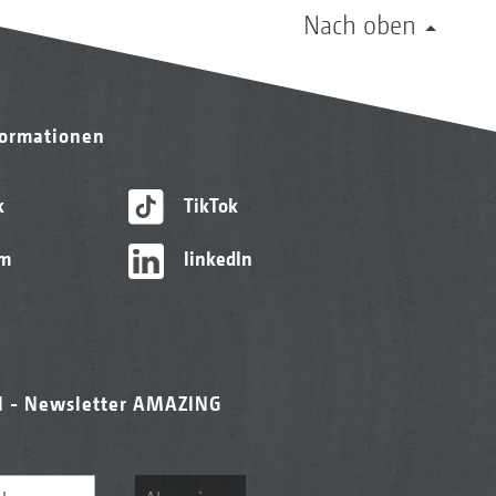
Nach oben
formationen
k
TikTok
am
linkedIn
l - Newsletter AMAZING