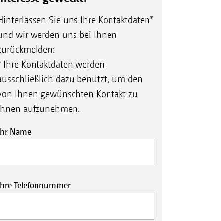
Gasaustausch statt, sodass die
Hinterlassen Sie uns Ihre Kontaktdaten*
und wir werden uns bei Ihnen
zurückmelden:
* Ihre Kontaktdaten werden
ausschließlich dazu benutzt, um den
von Ihnen gewünschten Kontakt zu
Ihnen aufzunehmen.
Ihr Name
b
ingungen
 gut geeignet
Ihre Telefonnummer