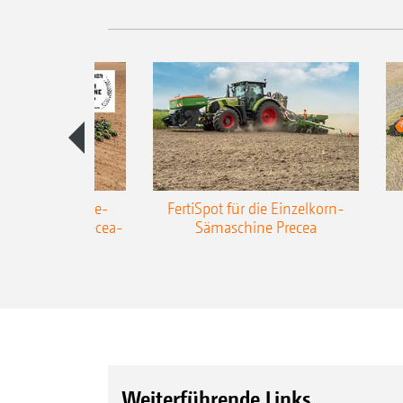
AZONE Anhänge-
FertiSpot für die Einzelkorn-
Sämaschine Precea-
Sämaschine Precea
TCC
Weiterführende Links