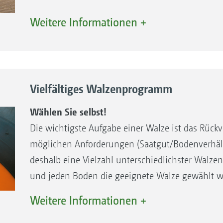
Trapezringwalze TRW 500 mm / 600
Weitere Informationen +
mm ∅
Die Trapezringwalze TRW sorgt mit ihren
Trapezringen für eine streifenweise
Rückverfestigung. Durch ihre gute
Vielfältiges Walzenprogramm
Tragfähigkeit wird auf leichten Böden ein
zu tiefes Einsinken der Trapezringe verhindert.
Wählen Sie selbst!
Gute Tragfähigkeit
Die wichtigste Aufgabe einer Walze ist das Rückv
Streifenweises Rückverfestigen
möglichen Anforderungen (Saatgut/Bodenverhältn
Ausreichend Feinerde
deshalb eine Vielzahl unterschiedlichster Walzen
Serienmäßig verschleißfeste Abstreifer durch 
und jeden Boden die geeignete Walze gewählt we
Aufbausämaschine direkt auf der Walze abstützt
Weitere Informationen +
getragen und somit eine optimale Arbeit gewährl