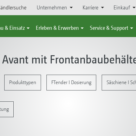
ändlersuche
Unternehmen
Karriere
Einkauf
u & Einsatz
Erleben & Erwerben
Service & Support
Avant mit Frontanbaubehälte
Produkttypen
FTender I Dosierung
Säschiene I S
tung