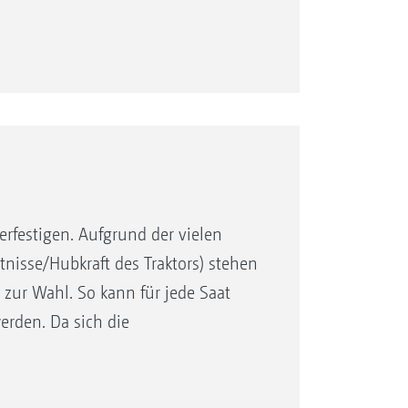
erfestigen. Aufgrund der vielen
isse/Hubkraft des Traktors) stehen
 zur Wahl. So kann für jede Saat
Hartmetallbeschichtung
rden. Da sich die
, wird das Gesamtgewicht sicher
eistet.