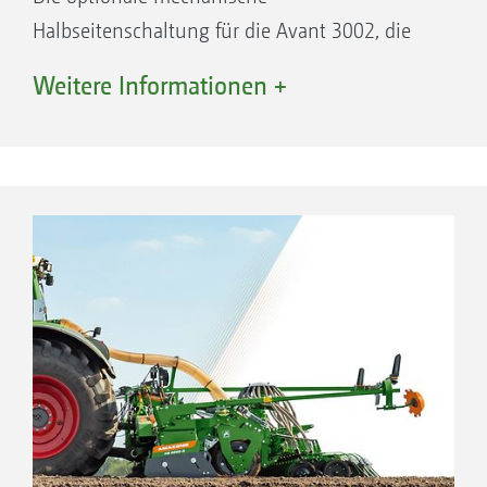
Halbseitenschaltung für die Avant 3002, die
Avant 4002 und die Avant 4002-2 hilft bei der
Weitere Informationen +
einfachen Umsetzung von asymmetrischen
Fahrgassenrhythmen, beispielsweise bei einer
Säbreite von 3 m und gleichzeitiger
Pflegebreite von 24 m. Das Saatgut wird dabei
nicht automatisch reduziert.
Ihre Vorteile:
Kurze Förderstrecken des Saatguts
Reduzierung der Überlappung zur
Einsparung von Saatgut
Minimierung der Staubentwicklung im
Saatgutbehälter, da keine