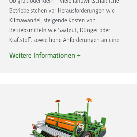
Ob groß oder klein – viele landwirtschaftliche
Betriebe stehen vor Herausforderungen wie
Klimawandel, steigende Kosten von
Betriebsmitteln wie Saatgut, Dünger oder
Kraftstoff, sowie hohe Anforderungen an eine
flexible Saat von Zwischenfrüchten.
Weitere Informationen +
Mit der richtigen Sämaschine fällt es
wesentlich einfacher, diese Herausforderungen
zuverlässig zu meistern und gute Lebensmittel
in hoher Qualität zu erzeugen:
Anbausämaschine D9 von AMAZONE für die
optimierte Saat, insbesondere für kleinere oder
mittlere Betriebe.
Das Saatgut wird mit der mechanischen