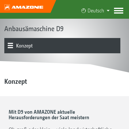
Deutsch
Anbausämaschine D9
Konzept
Produktübersicht
Typen
Dosierung | Behälter
Schare | Striegel
Huckepack-System | Bodenbearbeitung
Düngersystem C-Drill
Bedienung | Elektronik
75 Jahre Sätechnik
Konzept
Mit D9 von AMAZONE aktuelle
Herausforderungen der Saat meistern