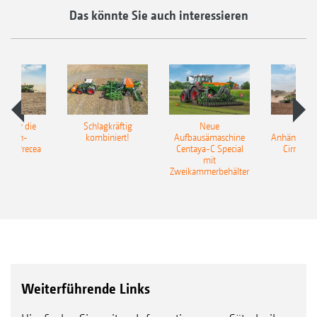
Das könnte Sie auch interessieren
pot für die
Schlagkräftig
Neue
Neu
elkorn-
kombiniert!
Aufbausämaschine
Anhängesäk
ine Precea
Centaya-C Special
Cirrus 9
mit
Gra
Zweikammerbehälter
Weiterführende Links