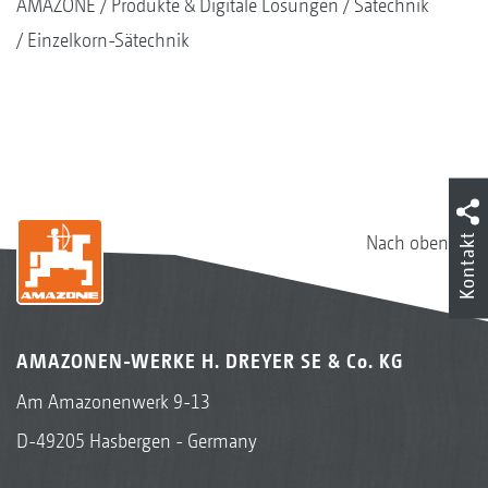
AMAZONE
Produkte & Digitale Lösungen
Sätechnik
Einzelkorn-Sätechnik
Kontakt
Nach oben
AMAZONEN-WERKE H. DREYER SE & Co. KG
Am Amazonenwerk 9-13
D-49205 Hasbergen - Germany