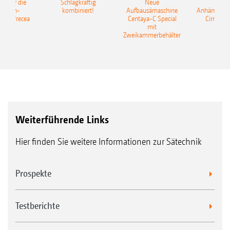
pot für die
Schlagkräftig
Neue
Neu
elkorn-
kombiniert!
Aufbausämaschine
Anhängesäk
ine Precea
Centaya-C Special
Cirrus 9
mit
Gra
Zweikammerbehälter
Weiterführende Links
Hier finden Sie weitere Informationen zur Sätechnik
Prospekte
Testberichte