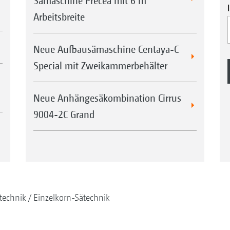
Sämaschine Precea mit 6 m
durchgeführt werden.
Arbeitsbreite
1. Dünger
2. Saatgut
Neue Aufbausämaschine Centaya-C
3. Mikrogranulat
Special mit Zweikammerbehälter
Neue Anhängesäkombination Cirrus
9004-2C Grand
mit CurveControl
Mai
technik
Einzelkorn-Sätechnik
ein
der