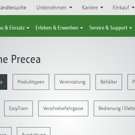
ändlersuche
Unternehmen
Karriere
Einkauf
u & Einsatz
Erleben & Erwerben
Service & Support
ne Precea
ea
Produkttypen
Vereinzelung
Behälter
P
EasyTram
Verschiebefahrgasse
Bedienung I Elektr
men
Ausstattung