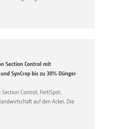
atische Abstreiferfernverstellung
iten, optional mit Befüllschnecke.
d der optimierten Schwerpunktlage
ür optimalen Saatgutfluss und
n Section Control mit
einzelungsscheibe, auch bei
l und SynCrop bis zu 30% Dünger
Section Control, FertiSpot,
andwirtschaft auf den Acker. Die
lflächenspezifisch mit Section
erschiedliche Schaltpunkte der