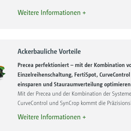
maximale Entlastung des Fahrers durch die autom
Weitere Informationen +
SmartControl.
3. Großer Düngerbehälter für schlagkräftiges Arbe
4. Geringer Hubkraftbedarf des Traktors aufgrun
und der Leichtbauweise.
Ackerbauliche Vorteile
5. Große Saatgutbehälter über dem Säaggregat f
einfache Befüllung per Hand.
Precea perfektioniert – mit der Kombination vo
6. Einfacher und werkzeugloser Wechsel der Ver
Einzelreihenschaltung, FertiSpot, CurveContro
gefülltem Saatgutbehälter.
einsparen und Stauraumverteilung optimieren
Mit der Precea und der Kombination der Systeme 
CurveControl und SynCrop kommt die Präzisionsl
Precea kann Dünger und andere Ausbringgüter tei
Weitere Informationen +
Control nach Applikationskarten ausbringen. Unt