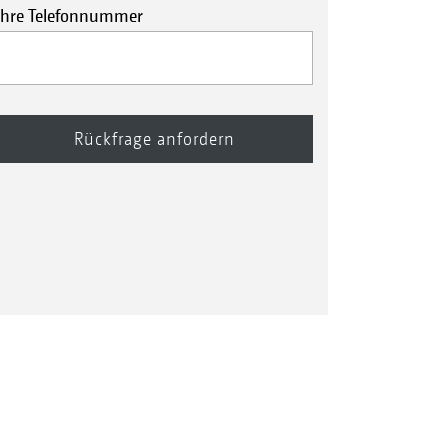
Ihre Telefonnummer
sablage im Dreiecksverband – die
zelnen Pflanzen stehen im Vergleich zu
 Nachbarreihe versetzt zueinander