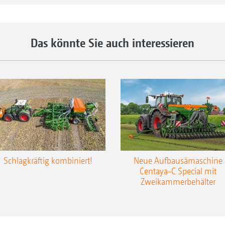
Ausbringung erlauben das genaue Arbeiten bis 
Vorgewende. Im Zusammenspiel mit der Einzelre
Ausbringen von Dünger und Saatgut am Vorgewe
Das könnte Sie auch interessieren
perfektioniert. Die Ausbringgüter, wie zum Beis
hin, wo sie hin sollen, in der exakt benötigten 
abgestimmt auf die Bodenqualität.
Mit dem FertiSpot-System wird das Level der Nähr
Unterfußdüngung jedoch ein weiteres mal gestei
konzentriertes Depot je Saatgutkorn oder viele kl
eines kontinuierlichen Düngerbands verbessern 
die Pflanze:
Schlagkräftig kombiniert!
Neue Aufbausämaschine
Centaya-C Special mit
Zweikammerbehälter
1. Die Festlegung der Nährstoffe im Boden erfol
unterhalb der Pflanze langsamer.