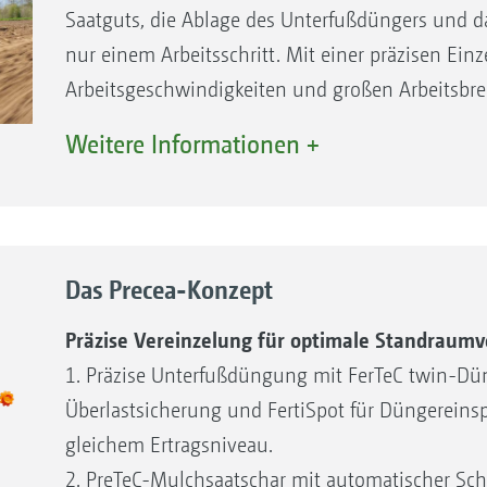
Saatguts, die Ablage des Unterfußdüngers und d
nur einem Arbeitsschritt. Mit einer präzisen Ein
Arbeitsgeschwindigkeiten und großen Arbeitsbrei
Wirtschaftlichkeit und sichert die gute Jugenden
Weitere Informationen +
angepasste Unterfußdüngung.
Die Unterfußdüngung mit der Precea kann mit d
genau in einem Düngerdepot unterhalb des Saatg
konzentrierte Gabe direkt in den späteren Wurze
Das Precea-Konzept
Düngerverluste durch Auswaschung, Ausgasung 
minimiert. Deswegen kann in der Summe 25 % 
Präzise Vereinzelung für optimale Standraumv
dennoch 100 % Ertrag geerntet werden.
1. Präzise Unterfußdüngung mit FerTeC twin-Dün
Egal welche Kultur ausgebracht wird, ob Mais,
Überlastsicherung und FertiSpot für Düngereins
oder viele andere – die Precea meistert die präzi
gleichem Ertragsniveau.
2. PreTeC-Mulchsaatschar mit automatischer Sc