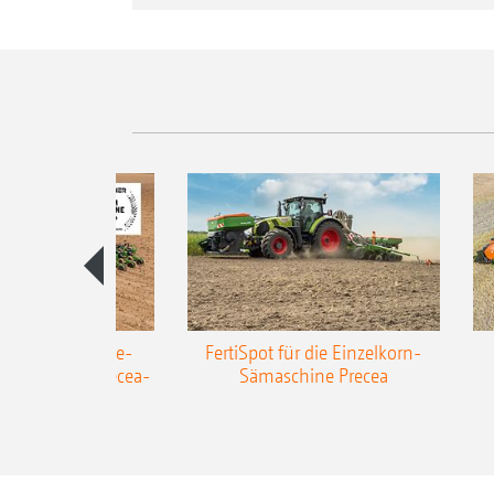
AZONE Anhänge-
FertiSpot für die Einzelkorn-
Sämaschine Precea-
Sämaschine Precea
TCC