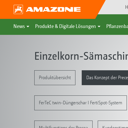
H
News
Produkte & Digitale Lösungen
Pflanzenba
Einzelkorn-Sämaschi
Produktübersicht
Das Konzept der Prec
FerTeC twin-Düngerschar I FertiSpot-System
MultiFunctions der Precea
Kundenstim