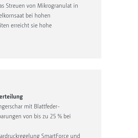
as Streuen von Mikrogranulat in
zelkornsaat bei hohen
ten erreicht sie hohe
twicklung der Kultur durch eine
em FertiSpot-System auf den Punkt
utkorns erfolgen. Durch die
lraum der Pflanze werden
oder Festlegung deutlich
weniger Dünger ausgebracht und
erteilung
gerschar mit Blattfeder-
 Sonnenblumen, Raps, Sojabohnen
parungen von bis zu 25 % bei
se Einzelkornsaat in allen Belangen.
hardruckregelung SmartForce und