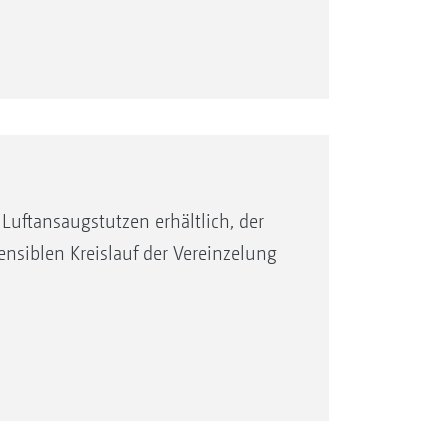
 gleichmäßige Längsverteilung,
l wird komfortabel und unabhängig
zahl stets konstant und im Optimum
Luftansaugstutzen erhältlich, der
nsiblen Kreislauf der Vereinzelung
ht schnell, sauber und einfach von