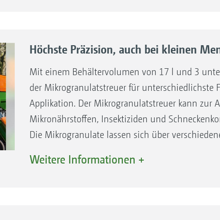
Hohe Schlagkraft durch große Behältervolumen
Kombinationen von Saatgut und Dünger dank d
Behälters
Höchste Präzision, auch bei kleinen Me
Mehr Flexibilität und Einsatzmöglichkeiten
Mehr Komfort dank vollständiger ISOBUS-Impl
Mit einem Behältervolumen von 17 l und 3 unter
Maschinenbedienung
der Mikrogranulatstreuer für unterschiedlichste
Große Behälteröffnung ermöglicht einfache un
Applikation. Der Mikrogranulatstreuer kann zur 
Komfortables und schnelles Ankuppeln und A
Mikronährstoffen, Insektiziden und Schneckenko
Gut erreichbarer Dosierer
Die Mikrogranulate lassen sich über verschiede
Serienmäßiges Kalibrierset in der Maschine
Mikrogranulat wird 1) direkt in der Saatreihe z
Weitere Informationen +
Einfaches Kalibrieren über Kalibriertaster ode
Saatgut oder 2) oberhalb der geschlossenen Fur
Durch die Anbringung direkt an den Scharen las
ebenfalls in die automatische Teilbreitenschaltu
Mengensteuerung über Applikationskarten ist mö