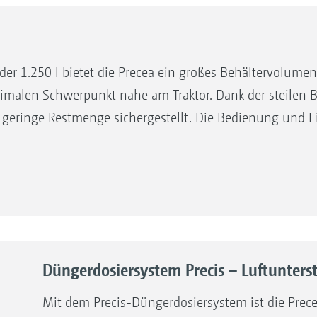
er 1.250 l bietet die Precea ein großes Behältervolumen
imalen Schwerpunkt nahe am Traktor. Dank der steilen 
geringe Restmenge sichergestellt. Die Bedienung und Ein
 eine Befüllung mit Bigbag oder mit der Frontladerschauf
am Traktor platzierten Düngerbehälter.
iger Behälteröffnung.
Düngerdosiersystem Precis – Luftunters
Mit dem Precis-Düngerdosiersystem ist die Prece