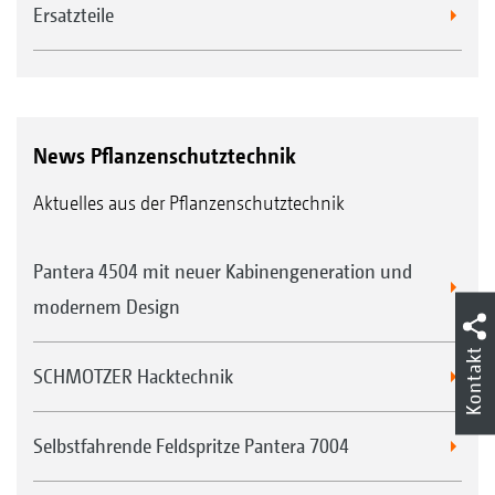
Fahrzeugterminal
Ersatzteile
AmaDrive 7.0 aktiviert, wird beim Abschalten
der Düsen automatisch auf die Allradlenkung
umgeschaltet und das Gestänge angehoben.
News Pflanzenschutztechnik
Nach dem Wendevorgang wird beim
Einschalten der Düsen auf die
Aktuelles aus der Pflanzenschutztechnik
Vorderradlenkung zurückgeschaltet.
Pantera 4504 mit neuer Kabinengeneration und
modernem Design
Kontakt
SCHMOTZER Hacktechnik
Selbstfahrende Feldspritze Pantera 7004