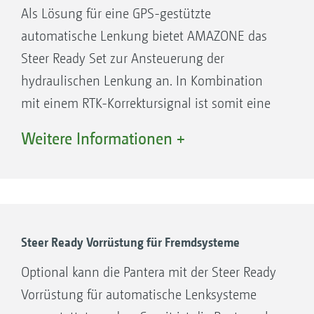
Zuverlässiges Bremsverhalten, auch bei
Als Lösung für eine GPS-gestützte
Axialkolbenpumpe für Spritzpumpen
schnellen Stopps aus 50 km/h
automatische Lenkung bietet AMAZONE das
Konstantdruckpumpe
Automatische Aktivierung der
Steer Ready Set zur Ansteuerung der
Axialkolbenpumpe für Fahrantrieb
Feststellbremse bei Stillstand
hydraulischen Lenkung an. In Kombination
Motor
Berganfahrassistent beim Anfahren am
mit einem RTK-Korrektursignal ist somit eine
Hydraulikmotor
Hang
wiederholbare Spur-zu-Spur-Genauigkeit von
Scheibenbremse
Weitere Informationen +
ca. 2 cm möglich.
Planetengetriebe Untersetzung 1:30,5
Steer Ready Vorrüstung für Fremdsysteme
Optional kann die Pantera mit der Steer Ready
Vorrüstung für automatische Lenksysteme