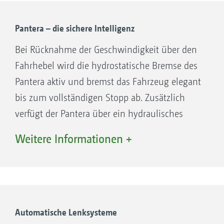
Eine feste Untersetzung im Planetengetriebe
treibt das Rad an
Pantera – die sichere Intelligenz
Bei Rücknahme der Geschwindigkeit über den
Fahrhebel wird die hydrostatische Bremse des
Pantera aktiv und bremst das Fahrzeug elegant
bis zum vollständigen Stopp ab. Zusätzlich
verfügt der Pantera über ein hydraulisches
Bremssystem mit Scheibenbremsen, die über
Weitere Informationen +
das Fußpedal betätigt werden. Der Fahrantrieb
stoppt bei Betätigung automatisch.
Vorteile des Bremssystems:
Sicheres und elegantes Fahrverhalten
Automatische Lenksysteme
Zahnradpumpen