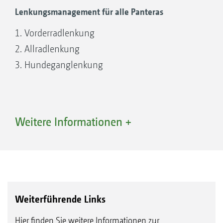
Lenkungsmanagement für alle Panteras
1. Vorderradlenkung
2. Allradlenkung
3. Hundeganglenkung
Weitere Informationen +
ISOBUS-Terminal Trimble TME 1260 mit Empfänger
NAV-900 für die automatische Spurführung und
Teilbreitenschaltung
Weiterführende Links
Arbeiten Sie ganz entspannt – auch am
Hier finden Sie weitere Informationen zur