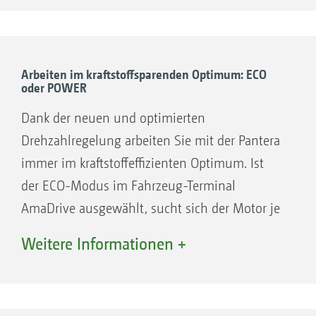
0 bis 50 km/h*
Abgasstufe 5 oder Abgasstufe 3A
Modernstes Kraftstoff-Management auf der
Straße und im Feld mit ECO- und POWER-
Modus
Arbeiten im kraftstoffsparenden Optimum: ECO
oder POWER
Bedarfsgerechte, drehzahlgeregelte
Kühlerlüfter
Dank der neuen und optimierten
Bewährte Deutz Technik mit engem Service-
Drehzahlregelung arbeiten Sie mit der Pantera
Netzwerk
immer im kraftstoffeffizienten Optimum. Ist
der ECO-Modus im Fahrzeug-Terminal
AmaDrive ausgewählt, sucht sich der Motor je
nach Fahrsituation den optimalen
Weitere Informationen +
Betriebspunkt für Drehmoment und Drehzahl.
Beim Spritzbetrieb in der Ebene ist eine
Motordrehzahlreduzierung bis auf 950 U/min