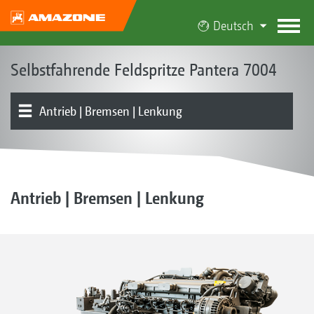
Deutsch
Selbstfahrende Feldspritze Pantera 7004
Antrieb | Bremsen | Lenkung
Grundgerät | Fahrwerk
Produktübersicht
Kabine | Bedienung
Flüssigkeitsmanagement | Pumpe | Bedienzentrum
Gestänge | Gestängeführung
Teilbreitenschaltung | Einzeldüsenschaltung
Düsen | Schleppschläuche
Elektronik | Terminals | Software
Ausstattungen
Antrieb | Bremsen | Lenkung