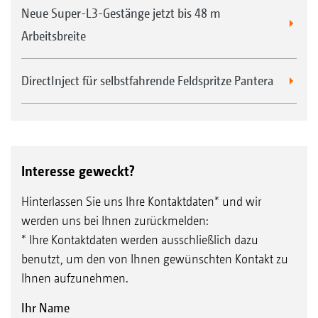
Neue Super-L3-Gestänge jetzt bis 48 m
Arbeitsbreite
1. 4,50 m
2. 6,50 m
DirectInject für selbstfahrende Feldspritze Pantera
Interesse geweckt?
Hinterlassen Sie uns Ihre Kontaktdaten* und wir
werden uns bei Ihnen zurückmelden:
* Ihre Kontaktdaten werden ausschließlich dazu
benutzt, um den von Ihnen gewünschten Kontakt zu
Ihnen aufzunehmen.
Fahrzeugterminal AmaDrive 7.0
Ihr Name