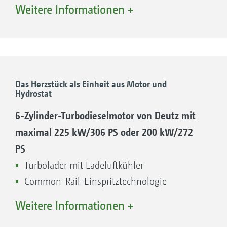
Der Dieselpartikelfilter wird während des
Weitere Informationen +
Betriebs kontinuierlich regeneriert. Der SCR-
Katalysator reduziert mit Hilfe von Diesel
Exhaust Fluid (DEF-Einspritzung) die
Stickoxide. Der 20-Liter-DEF-Tank befindet sich
neben dem serienmäßigen 290-Liter-
Das Herzstück als Einheit aus Motor und
Hydrostat
Dieseltank. Der DEF-Verbrauch liegt bei ca. 2,5
% des Kraftstoffverbrauchs. Optional ist eine
6-Zylinder-Turbodieselmotor von Deutz mit
Tankerweiterung um 110 Liter erhältlich,
maximal 225 kW/306 PS oder 200 kW/272
sodass ein Tankvolumen von 400 Litern zur
PS
Verfügung steht.
Turbolader mit Ladeluftkühler
Common-Rail-Einspritztechnologie
Ihre Vorteile:
7,8-l-Hubraum
Weitere Informationen +
Stufenloser hydrostatischer Fahrantrieb von
Länderspezifische Ausführungen nach