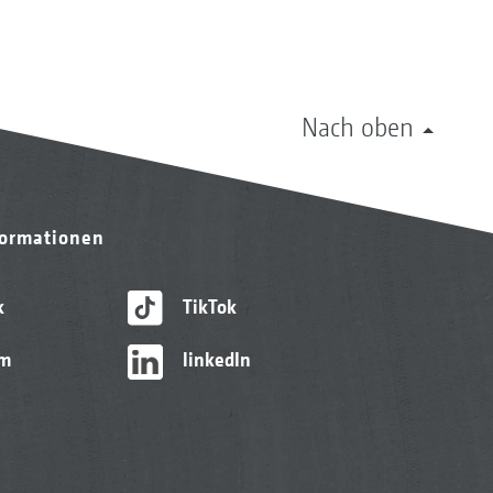
Nach oben
formationen
k
TikTok
am
linkedIn