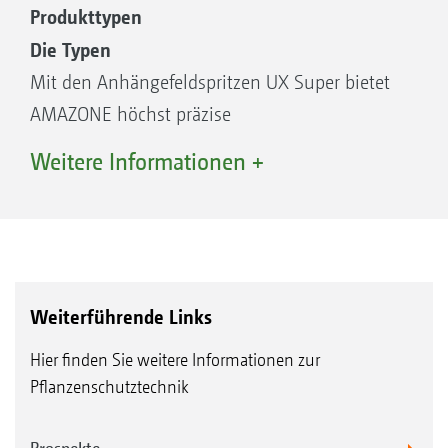
Produkttypen
Die Typen
Mit den Anhängefeldspritzen UX Super bietet
AMAZONE höchst präzise
Pflanzenschutzspritzen mit einer großen
Weitere Informationen +
Auswahl verschiedener Tankvolumen.
Konzipiert für anspruchsvolle
Einsatzbedingungen und hohe
Flächenleistungen kann mit der UX Super auf
Arbeitsbreite bis zu 48 m gespritzt werden.
Weiterführende Links
Dank einfacher Handhabung und Einstellung
Hier finden Sie weitere Informationen zur
ist die UX Super eine Pflanzenschutzspritze die
Pflanzenschutztechnik
höchsten Komfort bietet.