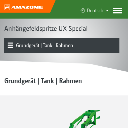
Deutsch
Anhängefeldspritze UX Special
Grundgerät | Tank | Rahmen
Produktübersicht
Bedienarmatur | Einspülbehälter | Pumpe
Fahrwerk | Deichsel | Lenkung
Gestänge | Gestängeführung
Teilbreitenschaltung | Einzeldüsenschaltung
Düsen | Schleppschläuche
Elektronik | Terminals | Software
Ausstattungen
Grundgerät | Tank | Rahmen