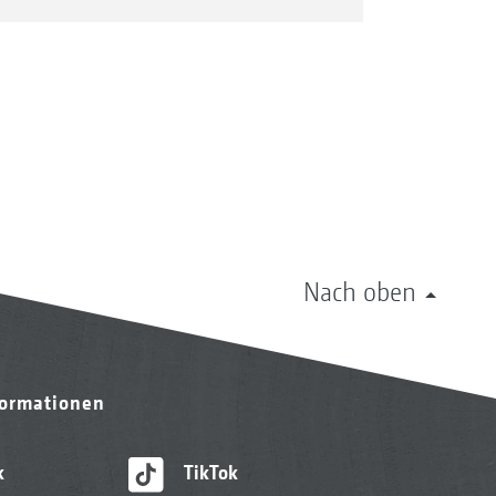
Nach oben
formationen
k
TikTok