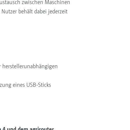
naustausch zwischen Maschinen
utzer behält dabei jederzeit
 herstellerunabhängigen
zung eines USB-Sticks
 4 und dem agrirouter