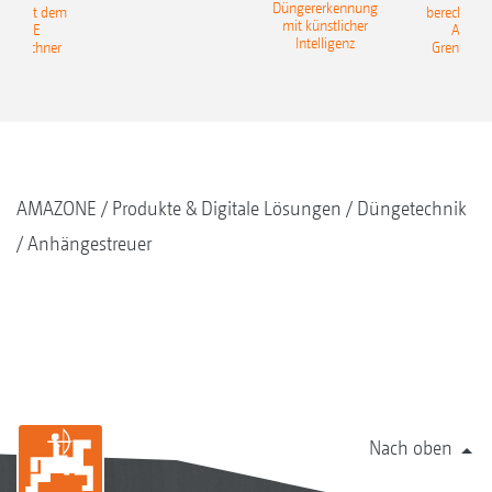
Düngererkennung
en: Mit dem
berechnen:
mit künstlicher
AZONE
AMAZ
Intelligenz
reurechner
Grenzstre
AMAZONE
Produkte & Digitale Lösungen
Düngetechnik
Anhängestreuer
Nach oben