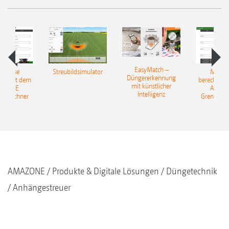
EasyMatch –
rerlöse
Streubildsimulator
Mehrer
Düngererkennung
en: Mit dem
berechnen:
mit künstlicher
AZONE
AMAZ
Intelligenz
reurechner
Grenzstre
AMAZONE
Produkte & Digitale Lösungen
Düngetechnik
Anhängestreuer