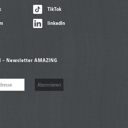
k
TikTok
am
linkedIn
l - Newsletter AMAZING
Abonnieren