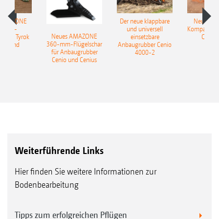
 AMAZONE
Der neue klappbare
Neue AM
sattel-
und universell
Kompaktsch
Neues AMAZONE
pflug Tyrok
einsetzbare
Catros
360-mm-Flügelschar
 Onland
Anbaugrubber Cenio
für Anbaugrubber
4000-2
Cenio und Cenius
Weiterführende Links
Hier finden Sie weitere Informationen zur
Bodenbearbeitung
Tipps zum erfolgreichen Pflügen