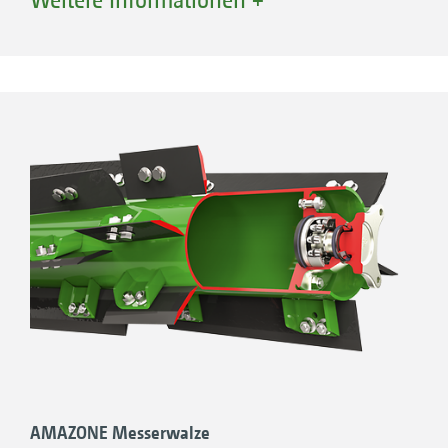
Je Seitenrahmen sind je 2 Werkzeugsegmente
mit einer Breite von je 3 m verbaut, welche
einzeln in der Höhe verstellbar sind. Die
Arbeitstiefe jedes Segments lässt sich separat
einstellen. Dazu werden die mit Druckfedern
vorgespannten Werkzeuge über
Excenterbolzen verstellt. Das Federsystem
passt das Höhenverhältnis und
Druckverhältnis zwischen Hauptwerkzeug und
Nachläufer an.
Somit passt sich jedes Werkzeugsegment
einzeln dem Boden an – die ultraflache
Bearbeitung.
AMAZONE Messerwalze