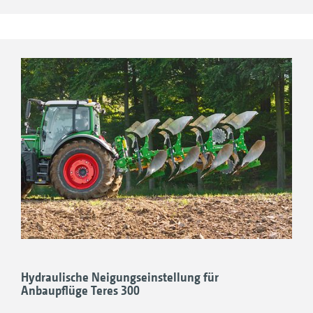
aufgrund des höheren Durchmessers deutlich
gesteigert. Alternativ gibt es die Anbauachse
mit festem Bolzen inklusive Kugel und
Walterscheid-Klemmfangprofilen.
1. Kat. 3N mit zylindrischen Bolzen
2. Kat. 3 mit zylindrischen Bolzen
3. Kat. 4N mit zylindrischen Bolzen
4. Kat. 3 mit integrierten Kugeln
Hydraulische Neigungseinstellung für
Anbaupflüge Teres 300