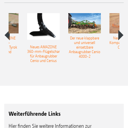
 AMAZONE
Der neue klappbare
Neue AM
sattel-
und universell
Kompaktsch
Neues AMAZONE
pflug Tyrok
einsetzbare
Catros
360-mm-Flügelschar
 Onland
Anbaugrubber Cenio
für Anbaugrubber
4000-2
Cenio und Cenius
Weiterführende Links
Hier finden Sie weitere Informationen zur