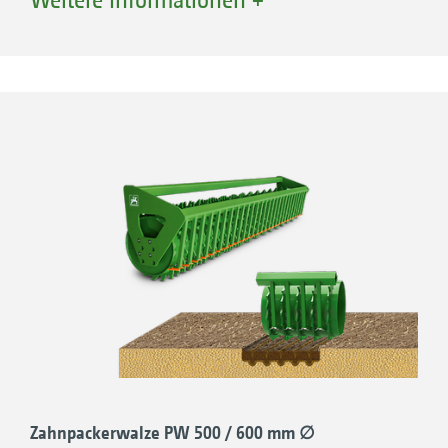
Rückverfestigung mit Tiefenwirkung
Leichteste Einstiegswalze, besonders für
kleinere Traktoren geeignet
Gute Krümelung und ein sicherer
Eigenantrieb
Zahnpackerwalze PW 500 / 600 mm ∅