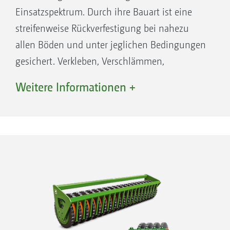
Einsatzspektrum. Durch ihre Bauart ist eine
streifenweise Rückverfestigung bei nahezu
allen Böden und unter jeglichen Bedingungen
gesichert. Verkleben, Verschlämmen,
Verstopfen sind kein Thema!
Weitere Informationen +
Universell für alle Böden und Bedingungen
Streifenweises Rückverfestigen
Selbst bei schwerem Boden steht genügend
lose Erde zur Verfügung, um das Saatgut
optimal zu bedecken
Bei jedem Wetter, ob feucht oder trocken,
sehr gut geeignet Ruhiger Scharlauf durch
ausgeformte Säfurche