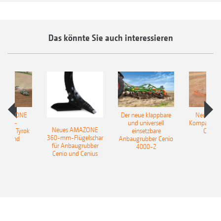
Bessere Krümelung auch unter schweren
Bedingungen
Das könnte Sie auch interessieren
Ruhiger Scharlauf durch ausgeformte
Säfurche
Bei jedem Wetter, ob feucht oder trocken,
sehr gut geeignet
 AMAZONE
Der neue klappbare
Neue AM
sattel-
und universell
Kompaktsch
Neues AMAZONE
pflug Tyrok
einsetzbare
Catros
360-mm-Flügelschar
 Onland
Anbaugrubber Cenio
für Anbaugrubber
4000-2
Cenio und Cenius