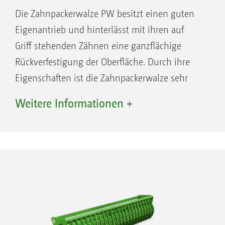
Die Zahnpackerwalze PW besitzt einen guten
Eigenantrieb und hinterlässt mit ihren auf
Griff stehenden Zähnen eine ganzflächige
Rückverfestigung der Oberfläche. Durch ihre
Eigenschaften ist die Zahnpackerwalze sehr
universell einsetzbar.
Weitere Informationen +
Rückverfestigung flächendeckend über die
gesamte Oberfläche
Verstopfungsfrei auf klebrigen Böden und
bei viel Stroh
Serienmäßig verschleißfeste Abstreifer durch
Hartmetallbeschichtung
Tiefliegende Abstreifer sorgen auch auf
nassen Böden für eine ebene Oberfläche