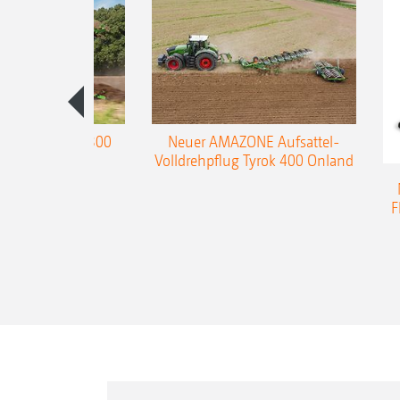
enpflug Teres 300
Neuer AMAZONE Aufsattel-
Volldrehpflug Tyrok 400 Onland
F