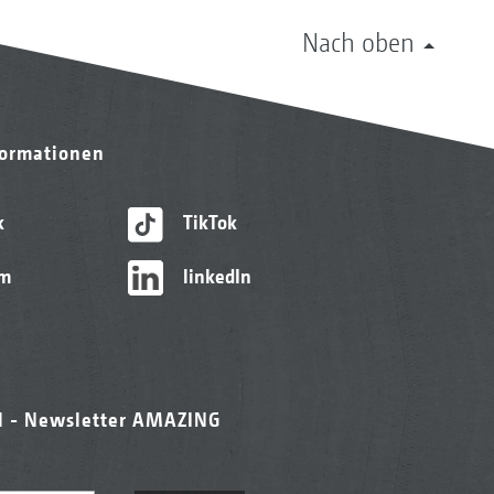
Nach oben
formationen
k
TikTok
am
linkedIn
l - Newsletter AMAZING