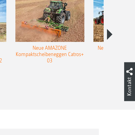
Neue AMAZONE
Neuer Doppelstrie
Kompaktscheibeneggen Catros+
Flachgrubber
2
03
Kontakt