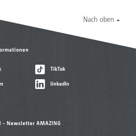
Nach oben
formationen
k
TikTok
am
linkedIn
l - Newsletter AMAZING