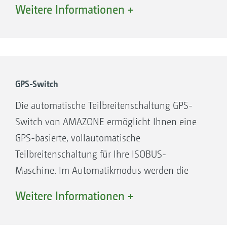
Anspruch gerecht. Alle Lizenzen sind auf dem
Weitere Informationen +
AmaTron 4 vorinstalliert und können
kostenfrei getestet oder direkt kostenpflichtig
freigeschaltet werden.
GPS-Switch
Die automatische Teilbreitenschaltung GPS-
Switch von AMAZONE ermöglicht Ihnen eine
GPS-basierte, vollautomatische
Teilbreitenschaltung für Ihre ISOBUS-
Maschine. Im Automatikmodus werden die
Teilbreiten in Keilen, am Vorgewende oder an
Weitere Informationen +
Feldgrenzen automatisch an- und
abgeschaltet. Dies entlastet zum einen den