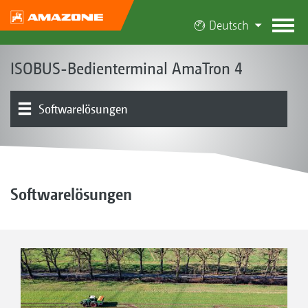
Deutsch
ISOBUS-Bedienterminal AmaTron 4
Softwarelösungen
Konzept | Vorteile
Menü | Bedienung
Produktübersicht
Einsatzgebiete
Softwarelösungen