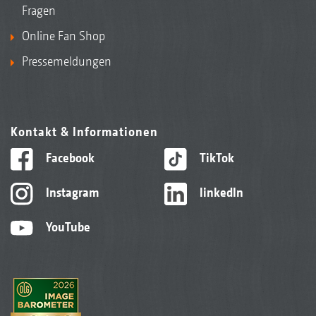
Fragen
wird das Grabenstreuen linksseitig aktiviert.
Online Fan Shop
Pressemeldungen
Kontakt & Informationen
Facebook
TikTok
Instagram
linkedIn
YouTube