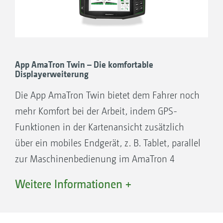
Über die App AmaTron Share, die über
MORE than ISOBUS
WLAN mit dem AmaTron 4 verbunden ist,
AMAZONE Düngetechnik: Parabelförmiges
können alle Daten bequem online importiert
Schalten der Teilbreiten und
und exportiert werden.
Vorgewendemanagement HeadlandControl
App AmaTron Twin – Die komfortable
Displayerweiterung
AMAZONE Pflanzenschutztechnik:
automatische Gestängevorabsenkung
Die App AmaTron Twin bietet dem Fahrer noch
AMAZONE Sätechnik: MultiSwitch –
mehr Komfort bei der Arbeit, indem GPS-
Einzelreihenschaltung mit bis zu 16
Funktionen in der Kartenansicht zusätzlich
Teilbreiten für Dünger, Saatgut und
über ein mobiles Endgerät, z. B. Tablet, parallel
Erstellung einer Applikationskarte in einem Farm-
Mikrogranulat
zur Maschinenbedienung im AmaTron 4
Management-Informationssystem und automatische
teilflächenspezifische Regelung der Ausbringmenge mit
bedient werden können.
dem AmaTron 4
Weitere Informationen +
GPS-Switch pro
(als Ausbaustufe von GPS-
Vorteile der Displayerweiterung AmaTron
Switch basic)