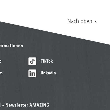
Nach oben
formationen
k
TikTok
am
linkedIn
l - Newsletter AMAZING