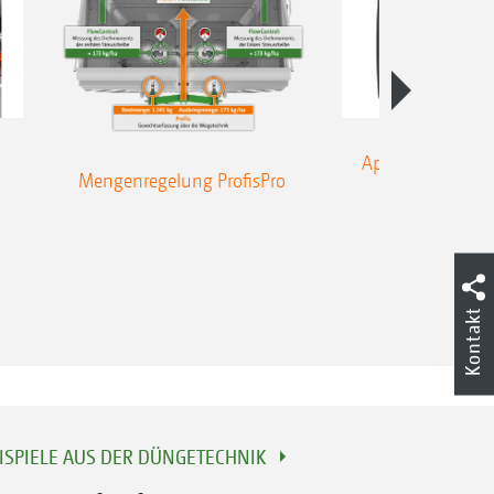
Teilflächenspe
Applikation – onl
Mengenregelung ProfisPro
Kontakt
ISPIELE AUS DER DÜNGETECHNIK