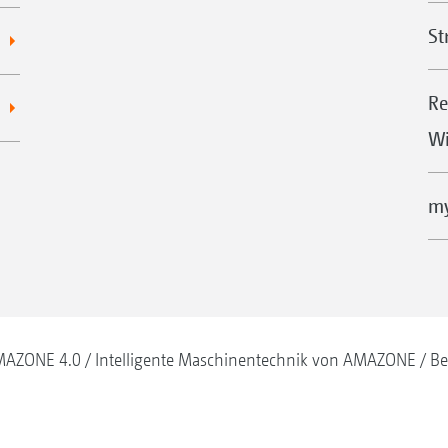
St
Re
Wi
my
AZONE 4.0
Intelligente Maschinentechnik von AMAZONE
Be