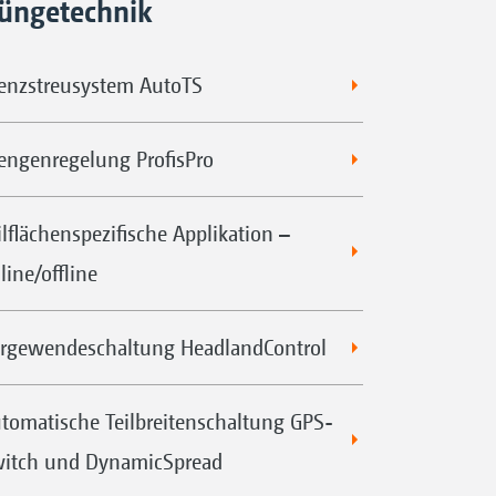
üngetechnik
enzstreusystem AutoTS
ngenregelung ProfisPro
ilflächenspezifische Applikation –
line/offline
rgewendeschaltung HeadlandControl
tomatische Teilbreitenschaltung GPS-
itch und DynamicSpread