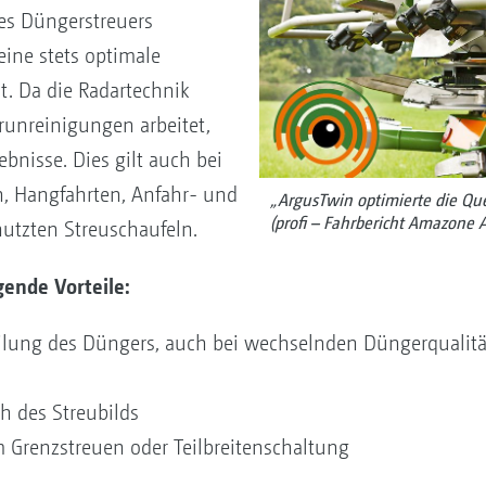
des Düngerstreuers
eine stets optimale
st. Da die Radartechnik
unreinigungen arbeitet,
gebnisse. Dies gilt auch bei
, Hangfahrten, Anfahr- und
„ArgusTwin optimierte die Que
(profi – Fahrbericht Amazone 
tzten Streuschaufeln.
gende Vorteile:
eilung des Düngers, auch bei wechselnden Düngerqualit
h des Streubilds
 Grenzstreuen oder Teilbreitenschaltung