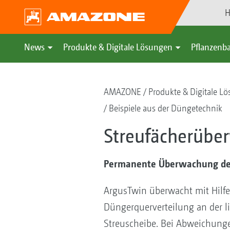
H
News
Produkte & Digitale Lösungen
Pflanzenba
AMAZONE
Produkte & Digitale L
Beispiele aus der Düngetechnik
Streufächerübe
Permanente Überwachung des 
ArgusTwin überwacht mit Hilfe
Düngerquerverteilung an der l
Streuscheibe. Bei Abweichung