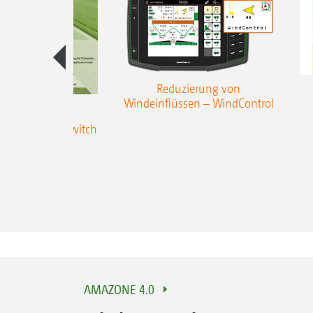
Reduzierung von
Windeinflüssen – WindControl
tomatische
chaltung GPS-Switch
ynamicSpread
AMAZONE 4.0